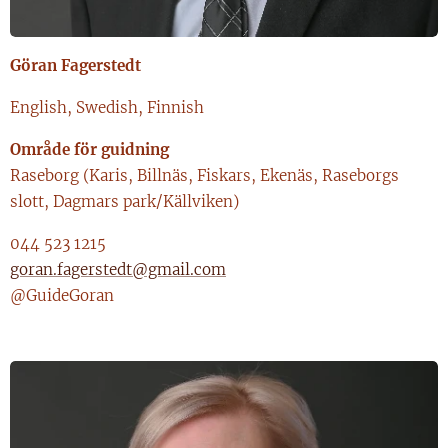
Göran Fagerstedt
English, Swedish, Finnish
Område för guidning
Raseborg (Karis, Billnäs, Fiskars, Ekenäs, Raseborgs
slott, Dagmars park/Källviken)
044 523 1215
goran.fagerstedt@gmail.com
@GuideGoran