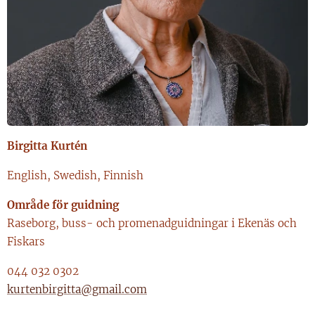
Birgitta Kurtén
English, Swedish, Finnish
Område för guidning
Raseborg, buss- och promenadguidningar i Ekenäs och
Fiskars
044 032 0302
kurtenbirgitta@gmail.com