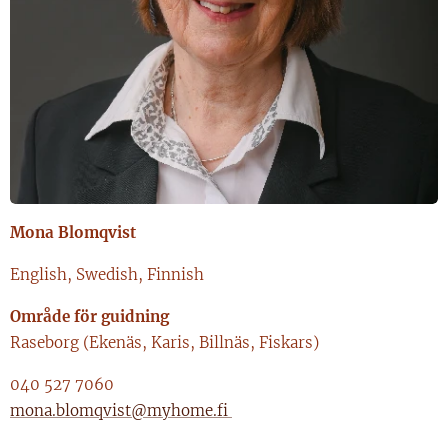
Mona Blomqvist
English, Swedish, Finnish
Område för guidning
Raseborg (Ekenäs, Karis, Billnäs, Fiskars)
040 527 7060
mona.blomqvist@myhome.fi