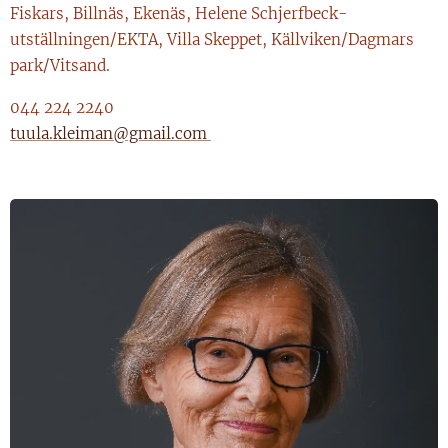
Fiskars, Billnäs, Ekenäs, Helene Schjerfbeck-
utställningen/EKTA, Villa Skeppet, Källviken/Dagmars
park/Vitsand.
044 224 2240
tuula.kleiman@gmail.com