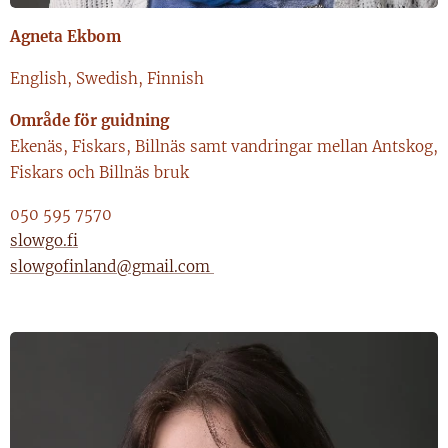
Agneta Ekbom
English, Swedish, Finnish
Område för guidning
Ekenäs, Fiskars, Billnäs samt vandringar mellan Antskog,
Fiskars och Billnäs bruk
050 595 7570
slowgo.fi
slowgofinland@gmail.com