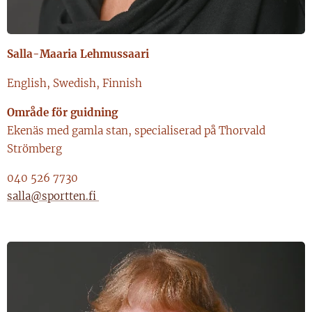
Salla-Maaria Lehmussaari
English, Swedish, Finnish
Område för guidning
Ekenäs med gamla stan, specialiserad på Thorvald
Strömberg
040 526 7730
salla@sportten.fi