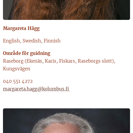
Margareta Hägg
English, Swedish, Finnish
Område för guidning
Raseborg (Ekenäs, Karis, Fiskars, Raseborgs slott),
Kungsvägen
040 551 4272
margareta.hagg@kolumbus.fi