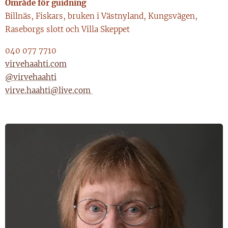
Område för guidning
Billnäs, Fiskars, bruken i Västnyland, Kungsvägen,
Raseborgs slott och Villa Skeppet
040 077 7710
virvehaahti.com
@virvehaahti
virve.haahti@live.com