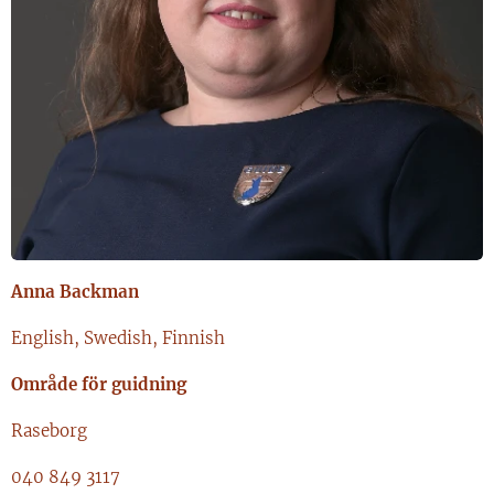
Anna Backman
English, Swedish, Finnish
Område för guidning
Raseborg
040 849 3117